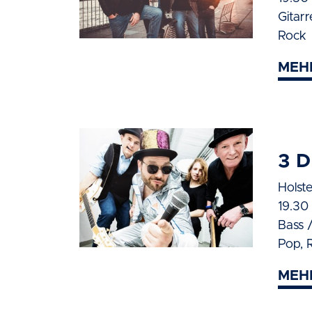
Gitar
Rock
MEH
3 D
Holst
19.30 
Bass 
Pop, 
MEH