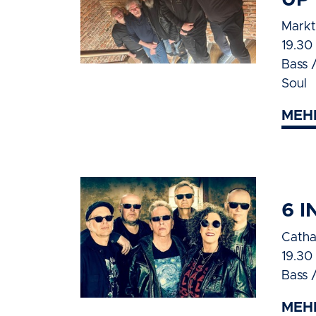
Markts
19.30 
Bass 
Soul
MEH
6 
Cathar
19.30
Bass 
MEH