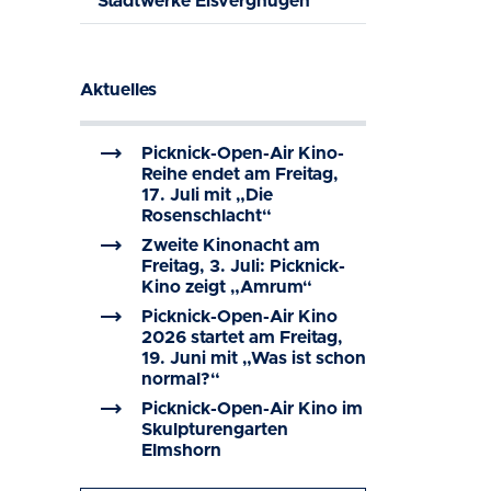
Stadtwerke Eisvergnügen
Aktuelles
trending_flat
Picknick-Open-Air Kino-
Reihe endet am Freitag,
17. Juli mit „Die
Rosenschlacht“
trending_flat
Zweite Kinonacht am
Freitag, 3. Juli: Picknick-
Kino zeigt „Amrum“
trending_flat
Picknick-Open-Air Kino
2026 startet am Freitag,
19. Juni mit „Was ist schon
normal?“
trending_flat
Picknick-Open-Air Kino im
Skulpturengarten
Elmshorn