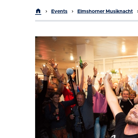
home
Events
Elmshorner Musiknacht