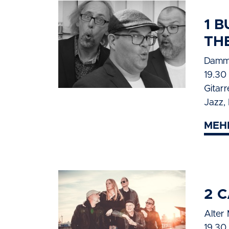
1 
TH
Damm
19.30
Gitar
Jazz,
MEH
2 C
Alter
19.30