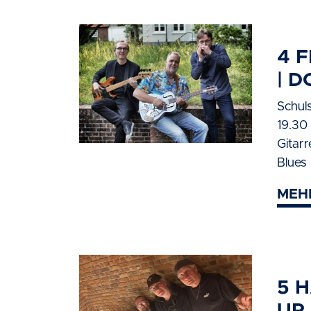
4 
| 
Schuls
19.30 
Gitar
Blues
MEH
5 
UP