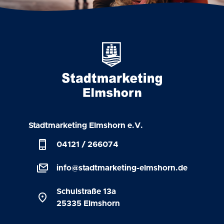
Stadtmarketing Elmshorn e.V.
phone_iphone
04121 / 266074
stacked_email
info@stadtmarketing-elmshorn.de
Schulstraße 13a
location_on
25335 Elmshorn