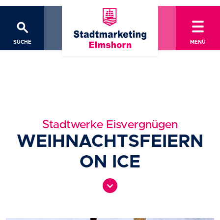
search
SUCHE
MENÜ
Stadtwerke Eisvergnügen
WEIHNACHTSFEIERN
ON ICE
expand_circle_down