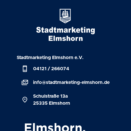
Stadtmarketing Elmshorn e.V.
phone_iphone
04121 / 266074
stacked_email
info@stadtmarketing-elmshorn.de
Schulstraße 13a
location_on
25335 Elmshorn