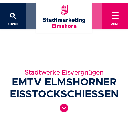
search
SUCHE
MENÜ
Stadtwerke Eisvergnügen
EMTV ELMSHORNER
EISSTOCKSCHIESSEN
expand_circle_down