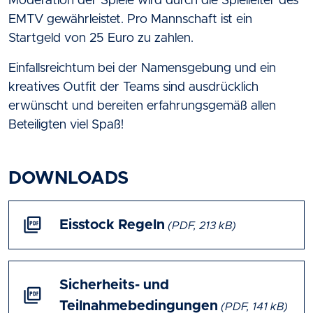
Moderation der Spiele wird durch die Spielleiter des
EMTV gewährleistet. Pro Mannschaft ist ein
Startgeld von 25 Euro zu zahlen.
Einfallsreichtum bei der Namensgebung und ein
kreatives Outfit der Teams sind ausdrücklich
erwünscht und bereiten erfahrungsgemäß allen
Beteiligten viel Spaß!
DOWNLOADS
picture_as_pdf
Eisstock Regeln
(PDF, 213 kB)
Sicherheits- und
picture_as_pdf
Teilnahmebedingungen
(PDF, 141 kB)