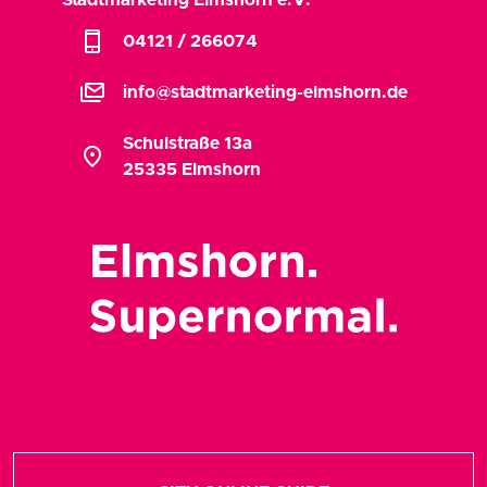
phone_iphone
04121 / 266074
stacked_email
info@stadtmarketing-elmshorn.de
Schulstraße 13a
location_on
25335 Elmshorn