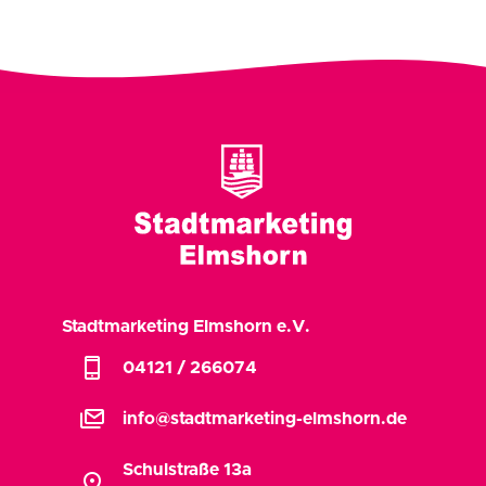
Stadtmarketing Elmshorn e.V.
phone_iphone
04121 / 266074
stacked_email
info@stadtmarketing-elmshorn.de
Schulstraße 13a
location_on