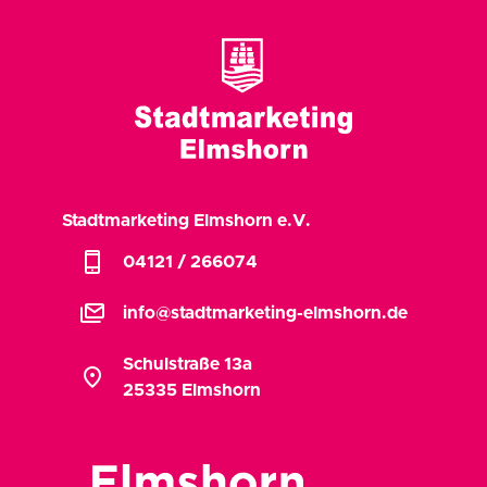
Stadtmarketing Elmshorn e.V.
phone_iphone
04121 / 266074
stacked_email
info@stadtmarketing-elmshorn.de
Schulstraße 13a
location_on
25335 Elmshorn