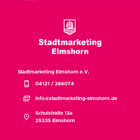
Stadtmarketing Elmshorn e.V.
phone_iphone
04121 / 266074
stacked_email
info@stadtmarketing-elmshorn.de
Schulstraße 13a
location_on
25335 Elmshorn