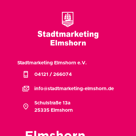
Stadtmarketing Elmshorn e.V.
phone_iphone
04121 / 266074
stacked_email
info@stadtmarketing-elmshorn.de
Schulstraße 13a
location_on
25335 Elmshorn